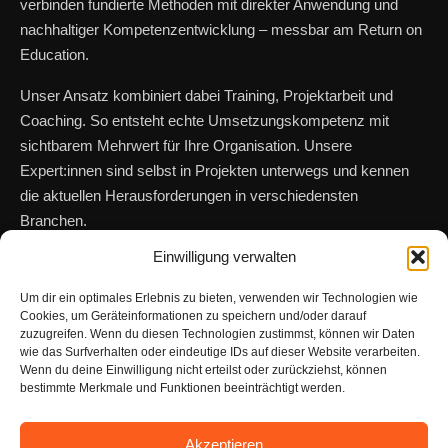
verbinden fundierte Methoden mit direkter Anwendung und
nachhaltiger Kompetenzentwicklung – messbar am Return on
Education.
Unser Ansatz kombiniert dabei Training, Projektarbeit und
Coaching. So entsteht echte Umsetzungskompetenz mit
sichtbarem Mehrwert für Ihre Organisation. Unsere
Expert:innen sind selbst in Projekten unterwegs und kennen
die aktuellen Herausforderungen in verschiedensten
Branchen.
Einwilligung verwalten
Als Teil von UMS Consulting verknüpfen wir Lernen mit realen
Veränderungsprojekten und sorgen dafür, dass Entwicklung
Um dir ein optimales Erlebnis zu bieten, verwenden wir Technologien wie
nachhaltig wirkt.
Cookies, um Geräteinformationen zu speichern und/oder darauf
zuzugreifen. Wenn du diesen Technologien zustimmst, können wir Daten
wie das Surfverhalten oder eindeutige IDs auf dieser Website verarbeiten.
Wenn du deine Einwilligung nicht erteilst oder zurückziehst, können
bestimmte Merkmale und Funktionen beeinträchtigt werden.
DE
▾
Akzeptieren