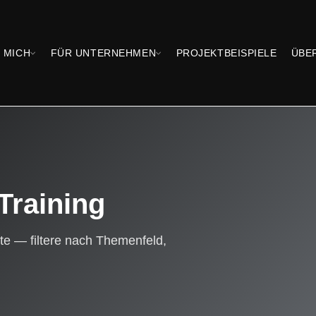
 MICH
FÜR UNTERNEHMEN
PROJEKTBEISPIELE
ÜBE
Training
te — filtere nach Themenfeld,