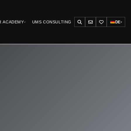
R ACADEMY
UMS CONSULTING
DE
▾