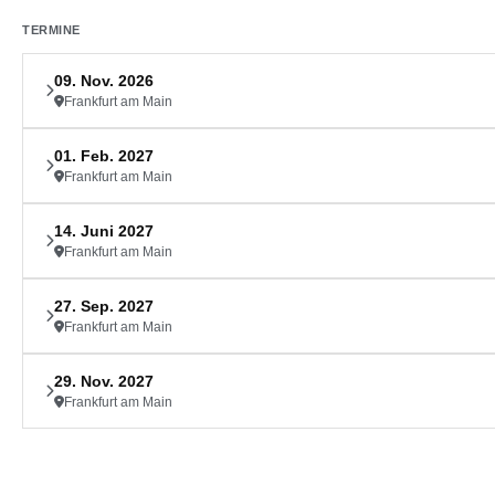
TERMINE
09. Nov. 2026
Frankfurt am Main
01. Feb. 2027
Uhrzeit
Frankfurt am Main
09:00 – 17:00 Uhr
Sprache
14. Juni 2027
Uhrzeit
Deutsch
Frankfurt am Main
09:00 – 17:00 Uhr
Sprache
27. Sep. 2027
Uhrzeit
Deutsch
Frankfurt am Main
09:00 – 17:00 Uhr
Trainingspreis
Sprache
Tagungspauschale
29. Nov. 2027
Uhrzeit
Englisch
Frankfurt am Main
09:00 – 17:00 Uhr
Trainingspreis
Gesamt (ohne Zertif.)
Sprache
Tagungspauschale
Uhrzeit
Deutsch
09:00 – 17:00 Uhr
Trainingspreis
Gesamt (ohne Zertif.)