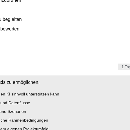
inzuordnen
u begleiten
 bewerten
1 Ta
axis zu ermöglichen.
en KI sinnvoll unterstützen kann
 und Datenflüsse
bene Szenarien
torische Rahmenbedingungen
inem eigenen Projektumfeld