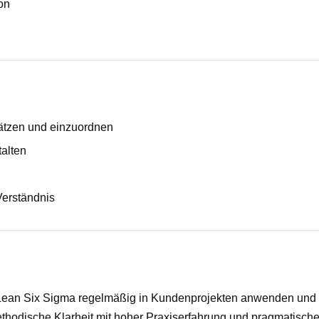
on
hätzen und einzuordnen
talten
 Verständnis
e Lean Six Sigma regelmäßig in Kundenprojekten anwenden und
ethodische Klarheit mit hoher Praxiserfahrung und pragmatische