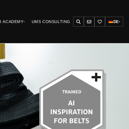
R ACADEMY
UMS CONSULTING
DE
▾