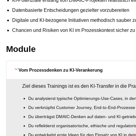
KI‑Potenziale entlang von DMAIC‑Projekten realistisch e
Datenbasierte Entscheidungen gezielter vorzubereiten
Digitale und KI‑bezogene Initiativen methodisch sauber z
Chancen und Risiken von KI im Prozesskontext sicher zu
Module
Vom Prozessdenken zu KI-Verankerung
Ziel dieses Trainings ist es den KI-Transfer in die Pr
Du analysierst typische Optimierungs‑Use‑Cases, in den
Du verknüpfst Customer Journey, End‑to‑End‑Prozesse
Du überträgst DMAIC‑Denken auf daten‑ und KI‑getrie
Du reflektierst organisatorische, ethische und regula
Du entwickelst erste Ideen für den Einsatz von KI in de